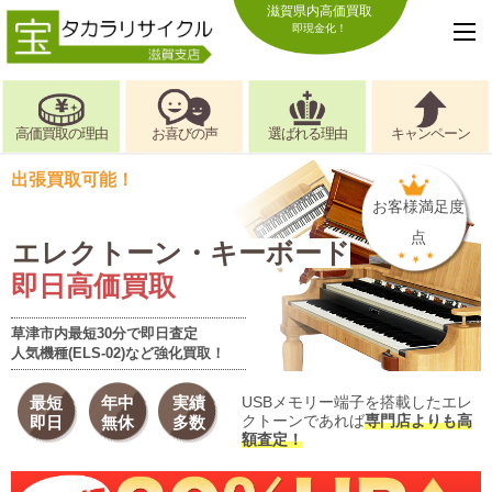
滋賀県内高価買取
即現金化！
高価買取の理由
お喜びの声
選ばれる理由
キャンペーン
出張買取可能！
お客様満足度
点
エレクトーン・キーボード
即日高価買取
草津市内最短30分で即日査定
人気機種(ELS-02)など強化買取！
最短
年中
実績
USBメモリー端子を搭載したエレ
クトーンであれば
専門店よりも高
即日
無休
多数
額査定！