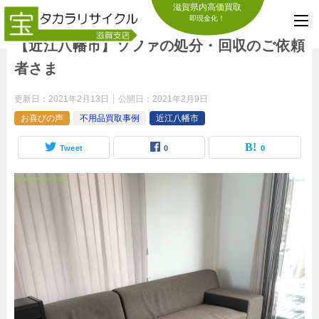
滋賀県内高価買取
即現金化！
【近江八幡市】ソファの処分・回収のご依頼
者さま
更新日：
2021年2月13日
公開日：
2021年2月9日
お喜びの声
不用品買取事例
近江八幡市
Tweet
0
0