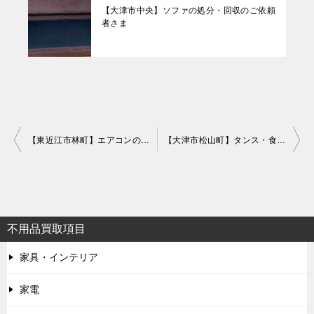
【大津市中央】ソファの処分・回収のご依頼
者さま
投
【東近江市林町】エアコンの買取・回収のご依頼者さま
【大津市松山町】タンス・食器棚の処分・回収のご依頼者さま
稿
ナ
ビ
ゲ
不用品買取項目
ー
家具・インテリア
シ
家電
ョ